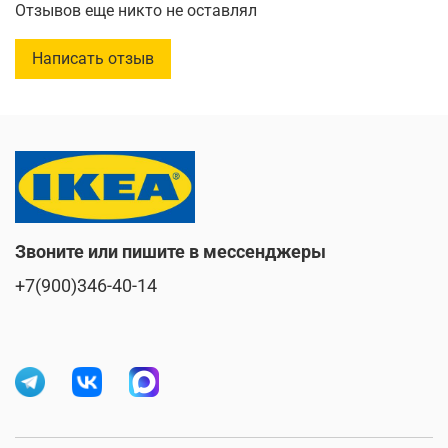
начать его использовать.
Отзывов еще никто не оставлял
Чтобы повысить долговечность и способность
наслаждаться естественным выражением дерева,
Написать отзыв
предмет мебели был предварительно покрыт слоем
полупрозрачного деревянного морилки.
Звоните или пишите в мессенджеры
+7(900)346-40-14