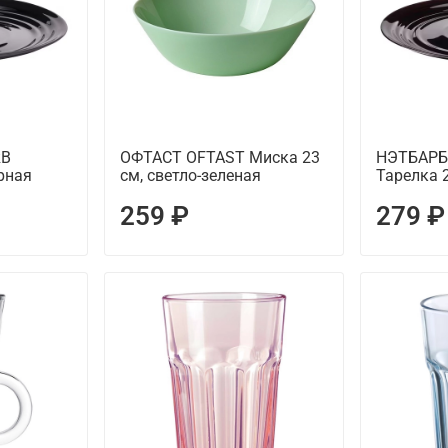
RB
ОФТАСТ OFTAST Миска 23
НЭТБАРБ
рная
см, светло-зеленая
Тарелка 2
259 ₽
279 ₽