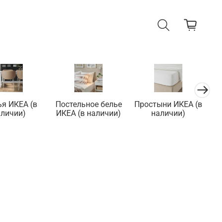
ья ИКЕА (в
Постельное белье
Простыни ИКЕА (в
П
аличии)
ИКЕА (в наличии)
наличии)