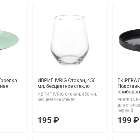
Тарелка
ИВРИГ IVRIG Стакан, 450
EKIPERA 
еная
мл, бесцветное стекло
Подставк
приборов
ИВРИГ IVRIG Стакан, 450 мл,
бесцветное стекло
EKIPERA Е
для столо
черный
195 ₽
199 ₽