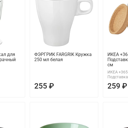
ал для
ФЭРГРИК FARGRIK Кружка
ИКЕА +36
зрачный
250 мл белая
Подставк
см
ИКЕА +365
Подставка 
255 ₽
259 ₽