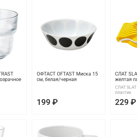
TRAST
ОФТАСТ OFTAST Миска 15
СЛАТ SLA
розрачное
см, белая/черная
желтая п
СЛАТ SLAT
пластик
199 ₽
229 ₽