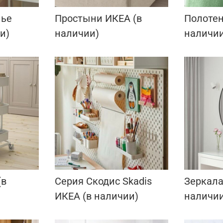
лье
Простыни ИКЕА (в
Полотен
и)
наличии)
наличии
(в
Серия Скодис Skadis
Зеркала
ИКЕА (в наличии)
наличии