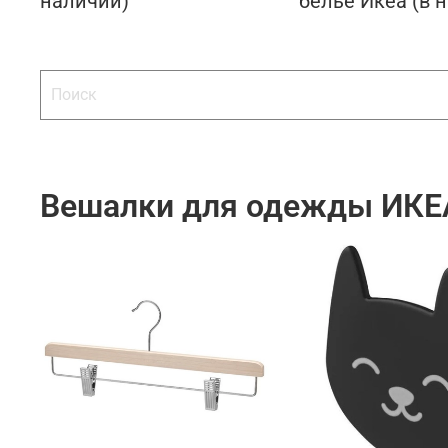
наличии)
белье Икеа (в 
Вешалки для одежды ИКЕА