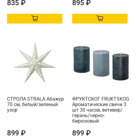
835 ₽
895 ₽
СТРОЛА STRАLA Абажур
ФРУКТСКОГ FRUKTSKOG
70 см, белый/зеленый
Ароматические свечи 3
узор
шт 30 часов, ветивер/
герань/черно-
бирюзовый
899 ₽
899 ₽