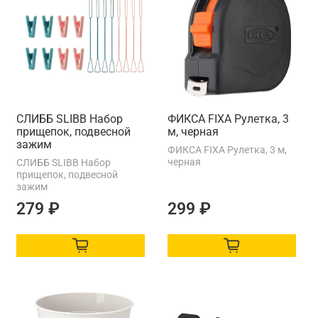
СЛИББ SLIBB Набор
ФИКСА FIXA Рулетка, 3
прищепок, подвесной
м, черная
зажим
ФИКСА FIXA Рулетка, 3 м,
черная
СЛИББ SLIBB Набор
прищепок, подвесной
зажим
279 ₽
299 ₽