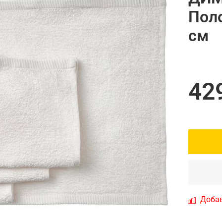
Поло
см
42
Добав