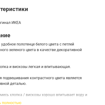
теристики
игинал ИКЕА
ание
 удобное полотенце белого цвета с петлей
ного зеленого цвета в качестве декоративной
опка и вискозы легкая и впитывающая.
я подвешивания контрастного цвета является
ивной деталью.
месь хлопка / вискозы хорошо впитывает воду и
ыстрее, чем хлопок.
ь полностью