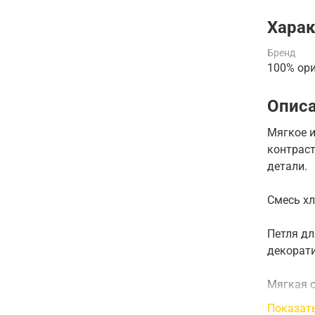
Харак
Бренд
100% ор
Опис
Мягкое и
контраст
детали.
Смесь хл
Петля дл
декорат
Мягкая с
сохнет б
Показат