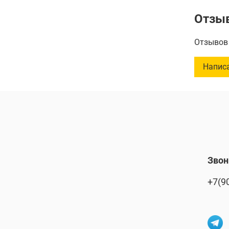
Длина: 3
Отзы
Ширина:
Площадь
Отзывов 
Вес.: 350
Количест
Напис
Звон
+7(9