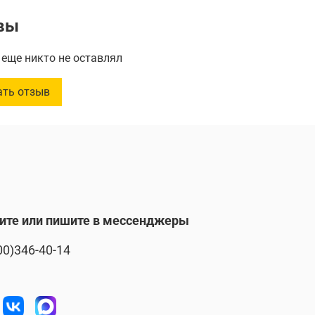
0 см
вы
 30 см
: 0.09 m2
еще никто не оставлял
 г / м2
во в упаковке: 4 шт.
ать отзыв
ите или пишите в мессенджеры
00)346-40-14