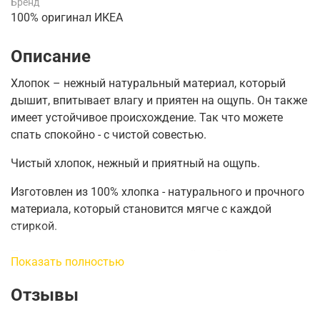
Бренд
100% оригинал ИКЕА
Описание
Хлопок – нежный натуральный материал, который
дышит, впитывает влагу и приятен на ощупь.
Он также
имеет устойчивое происхождение.
Так что можете
спать спокойно - с чистой совестью.
Чистый хлопок, нежный и приятный на ощупь.
Изготовлен из 100% хлопка - натурального и прочного
материала, который становится мягче с каждой
стиркой.
Подходит для матрасов толщиной до 26 см, так как
Показать полностью
натяжная простыня имеет эластичный кант по всей
длине.
Отзывы