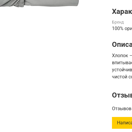
Харак
Бренд
100% ор
Опис
Хлопок 
впитывае
устойчи
чистой с
Отзы
Отзывов 
Напис