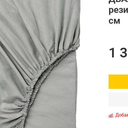
рези
см
1 
Добав