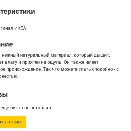
теристики
игинал ИКЕА
ание
– нежный натуральный материал, который дышит,
т влагу и приятен на ощупь.
Он также имеет
вое происхождение.
Так что можете спать спокойно - с
овестью.
вы
еще никто не оставлял
ать отзыв