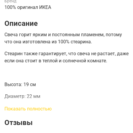
Бренд
100% оригинал ИКЕА
Описание
Свеча горит ярким и постоянным пламенем, потому
что она изготовлена из 100% стеарина.
Стеарин также гарантирует, что свеча не растает, даже
если она стоит в теплой и солнечной комнате.
Высота:
19 см
Диаметр:
22 мм
Время горения:
6 часов
Показать полностью
Количество в упаковке:
20 шт.
Отзывы