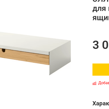
для
ящи
3 
Добав
Харак