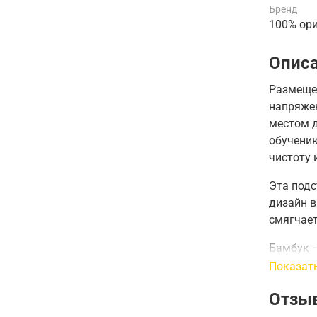
Бренд
100% ор
Опис
Размеще
напряжен
местом д
обучению
чистоту 
Эта подс
дизайн в
смягчает
Бамбук 
атмосфер
Показат
рамой.
Отзы