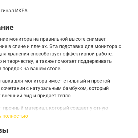
игинал ИКЕА
ание
ние монитора на правильной высоте снимает
ие в спине и плечах.
Эта подставка для монитора с
ля хранения способствует эффективной работе,
 и творчеству, а также помогает поддерживать
и порядок на вашем столе.
тавка для монитора имеет стильный и простой
 сочетании с натуральным бамбуком, который
 внешний вид и придает тепло.
— прочный материал, который создает уютную
у и приятно контрастирует с белой алюминиевой
ь полностью
вы