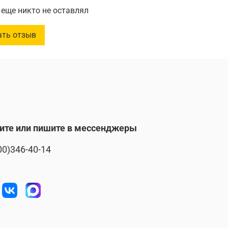
еще никто не оставлял
:
47 см
ать отзыв
:
26 см
:
10 см
льная нагрузка
:
20 кг.
ите или пишите в мессенджеры
00)346-40-14