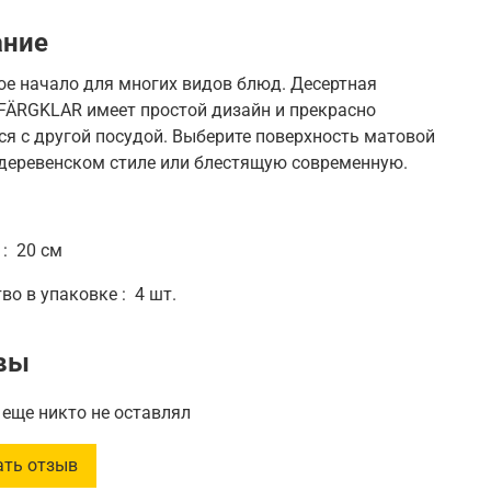
ание
ое начало для многих видов блюд.
Десертная
FÄRGKLAR имеет простой дизайн и прекрасно
ся с другой посудой.
Выберите поверхность матовой
 деревенском стиле или блестящую современную.
р
:
20 см
тво в упаковке
:
4 шт.
вы
еще никто не оставлял
ать отзыв