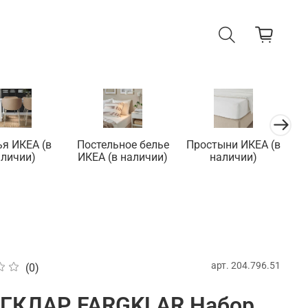
ья ИКЕА (в
Постельное белье
Простыни ИКЕА (в
П
аличии)
ИКЕА (в наличии)
наличии)
арт.
204.796.51
(0)
ГКЛАР FARGKLAR Набор