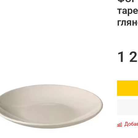
таре
гля
1 
Добав