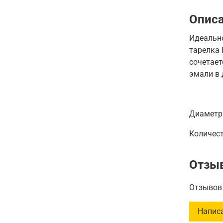
Опис
Идеальн
тарелка 
сочетает
эмали в
Диамет
Количес
Отзы
Отзывов 
Напис