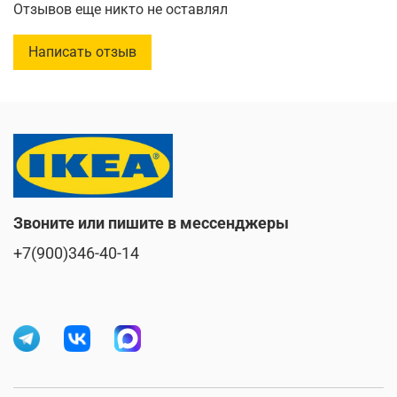
Отзывов еще никто не оставлял
Диаметр:
20 см
Объем:
0.5 л
Написать отзыв
Высота:
3 см
Звоните или пишите в мессенджеры
+7(900)346-40-14