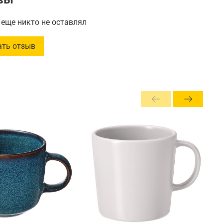
ным дизайном темной бирюзы – идеальный акцент
го интерьера! Вмещает 250 мл жидкости, высота
еще никто не оставлял
составляет 11 см. Идеально подходит как для
вного использования, так и в качестве подарка
ать отзыв
ям скандинавского стиля. Создайте уютные моменты
ой ароматного кофе или чая в этой стильной посуде
з Польши!