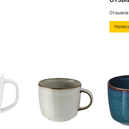
элегант
для ваше
Отзывов 
изделия 
повседне
Напис
ценител
с чашечк
прямо и