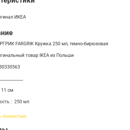
теристики
игинал ИКЕА
ание
РГРИК FARGRIK Кружка 250 мл, темно-бирюзовая
игинальный товар IKEA из Польши
 80330563
____________
:
11 см
ость
:
250 мл
____________
ь полностью
инальная кружка от IKEA привлечет внимание своим
вы