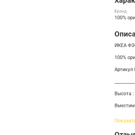
Харак
Бренд
100% ор
Опис
ИКЕА ФЭ
100% ор
Артикул
_________
Высота
Вместим
_________
Показат
Эта ориг
Отзы