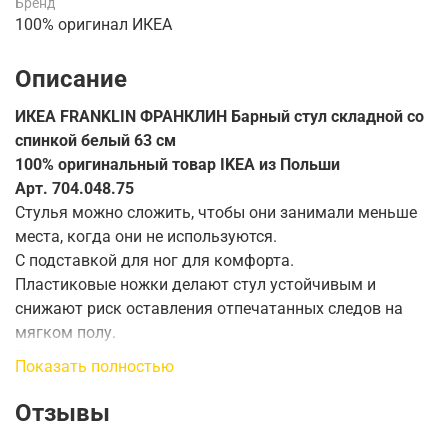
Бренд
100% оригинал ИКЕА
Описание
ИКЕА FRANKLIN ФРАНКЛИН Барный стул складной со
спинкой белый 63 см
100% оригинальный товар IKEA из Польши
Арт. 704.048.75
Стулья можно сложить, чтобы они занимали меньше
места, когда они не используются.
С подставкой для ног для комфорта.
Пластиковые ножки делают стул устойчивым и
снижают риск оставления отпечатанных следов на
мягком полу.
Протестировано для: 110 кг
Показать полностью
Ширина: 50 см
Глубина: 44 см
Отзывы
Высота: 95 см