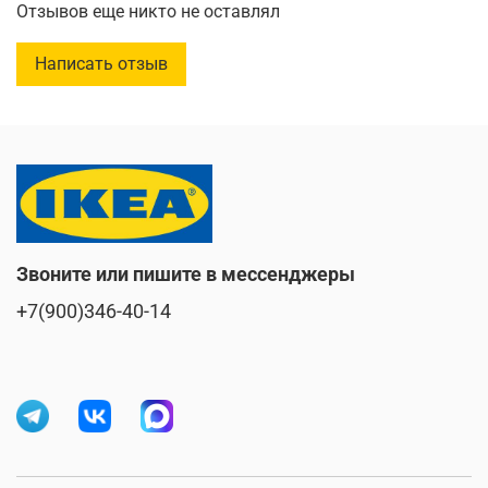
Ширина сиденья: 34 см
Отзывов еще никто не оставлял
Глубина сиденья: 34 см
Высота сиденья: 63 см
Написать отзыв
Звоните или пишите в мессенджеры
+7(900)346-40-14