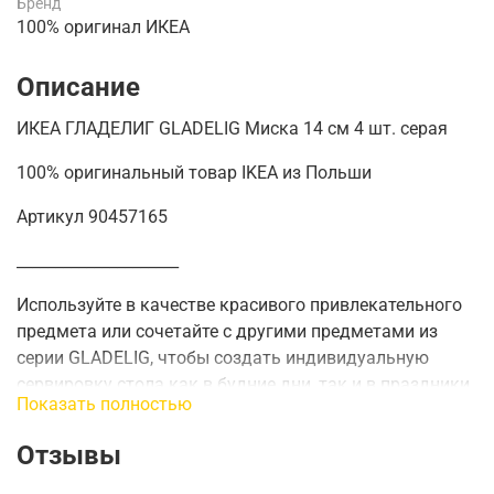
Бренд
100% оригинал ИКЕА
Описание
ИКЕА ГЛАДЕЛИГ GLADELIG Миска 14 см 4 шт. серая
100% оригинальный товар IKEA из Польши
Артикул 90457165
_____________________
Используйте в качестве красивого привлекательного
предмета или сочетайте с другими предметами из
серии GLADELIG, чтобы создать индивидуальную
сервировку стола как в будние дни, так и в праздники.
Показать полностью
Диаметр: 14 см
Количество в упаковке: 4 шт.
Отзывы
Емкость: 0.5л
_____________________