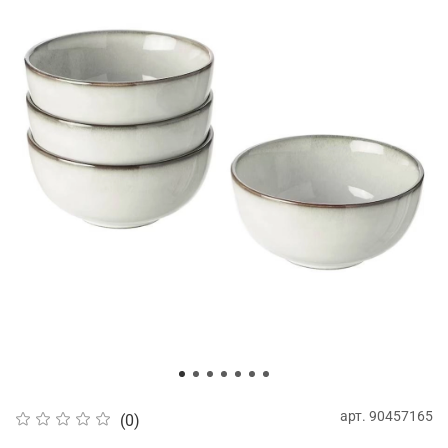
арт.
90457165
(0)