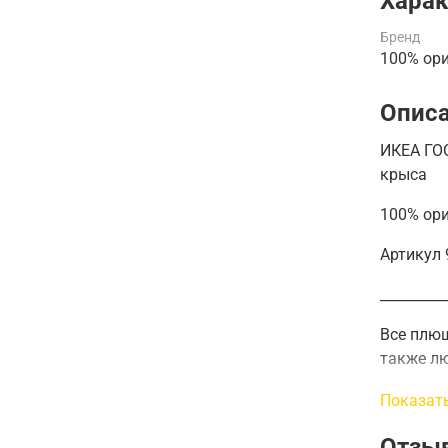
Харак
Бренд
100% ор
Опис
ИКЕА ГОС
крыса
100% ор
Артикул 
_________
Все плюш
также лю
Кроме то
Показат
безопасн
Отзы