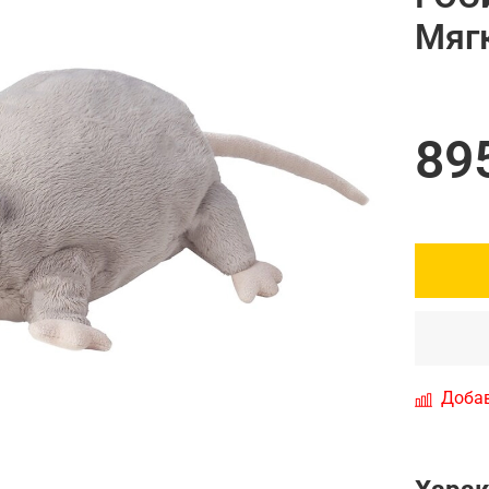
Мягк
89
Добав