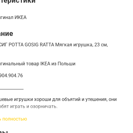
теристики
игинал ИКЕА
ание
ИГ РОТТА GOSIG RATTA Мягкая игрушка, 23 см,
игинальный товар IKEA из Польши
904.904.76
____________
евые игрушки хороши для объятий и утешения, они
бят играть и озорничать.
го, они заслуживают доверия и прошли тесты на
ь полностью
ость.
вы