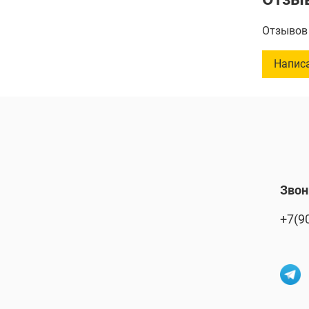
Длина: 2
Отзывов 
_________
Напис
Эта оча
вашему 
выполнен
позволяе
маленько
сейчас –
вашу жиз
шведским
Звон
+7(9