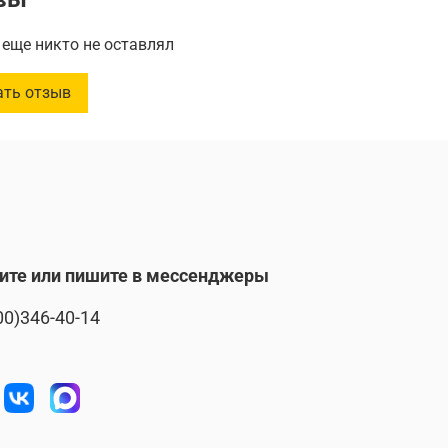
3 см
еще никто не оставлял
____________
ать отзыв
ровательная плюшевая крыска станет верным другом
малышу или добавит уюта вашему дому! Издело
о из безопасных материалов, приятных к телу, что
т без опасений подарить его даже самому
му члену семьи. Купите мягкую игрушку прямо
 привнесите немного скандинавского стиля и тепла в
нь! Избалуйте себя или своих близких качественным
 дизайном по доступной цене!
ите или пишите в мессенджеры
00)346-40-14