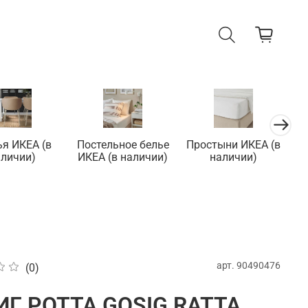
ья ИКЕА (в
Постельное белье
Простыни ИКЕА (в
П
аличии)
ИКЕА (в наличии)
наличии)
арт.
90490476
(0)
ИГ РОТТА GOSIG RATTA