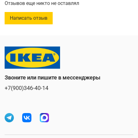
Отзывов еще никто не оставлял
Глубина:
32 см
Высота:
45 см
Написать отзыв
Ширина сиденья:
30 см
Глубина сиденья:
29 см
Максимальная нагрузка:
100 кг
Звоните или пишите в мессенджеры
+7(900)346-40-14