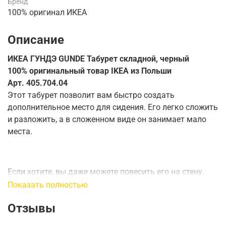
Бренд
100% оригинал ИКЕА
Описание
ИКЕА ГУНДЭ GUNDE Табурет складной, черный
100% оригинальный товар IKEA из Польши
Арт. 405.704.04
Этот табурет позволит вам быстро создать
дополнительное место для сидения. Его легко сложить
и разложить, а в сложенном виде он занимает мало
места.
Если хотите, вы даже можете повесить его на стену.
Показать полностью
Отзывы
Ширина:
34 см