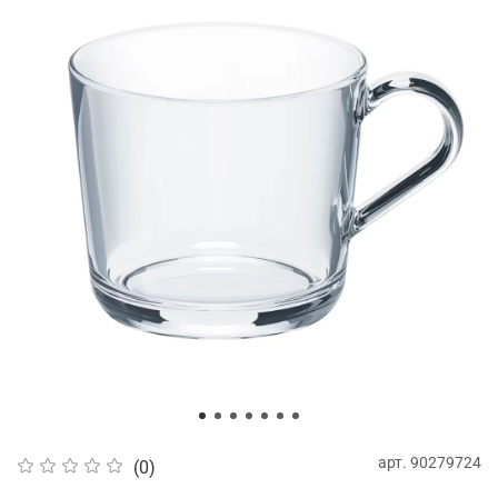
арт.
90279724
(0)