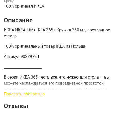
Бренд
100% оригинал ИКЕА
Описание
ИКЕА ИКЕА 365+ IKEA 365+ Кружка 360 мл, прозрачное
стекло
100% оригинальный товар IKEA из Польши
Артикул 90279724
_____________________
В серии ИКЕА 365+ есть все, что нужно для стола — вы
можете наслаждаться его повседневной простотой
или оживить его цветом и аксессуарами.
Изготовлен
Показать полностью
из термостойкого стекла, которое подходит для
холодных и горячих напитков.
Отзывы
В стеклянной кружке вы можете легко проверить,