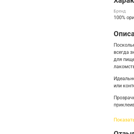
Харак
Бренд
100% ор
Опис
Поскольк
всегда з
для пищ
лакомств
Идеальн
или конт
Прозрачн
приклеив
Если вы 
Показат
текст и 
Отзы