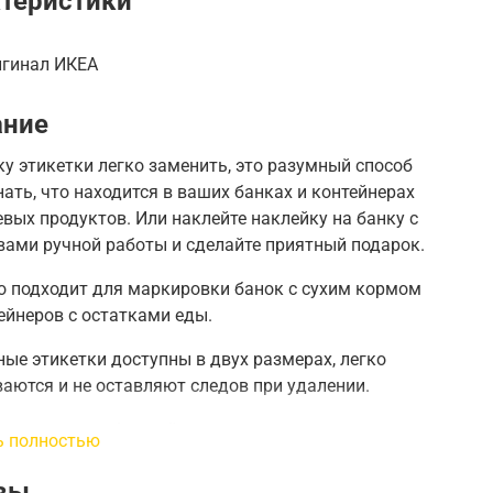
теристики
игинал ИКЕА
ание
у этикетки легко заменить, это разумный способ
нать, что находится в ваших банках и контейнерах
евых продуктов.
Или наклейте наклейку на банку с
ами ручной работы и сделайте приятный подарок.
о подходит для маркировки банок с сухим кормом
ейнеров с остатками еды.
ые этикетки доступны в двух размерах, легко
аются и не оставляют следов при удалении.
используете обычный маркер, вы можете стереть
ь полностью
использовать этикетку повторно.
вы