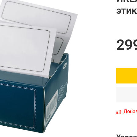
этик
29
Добав