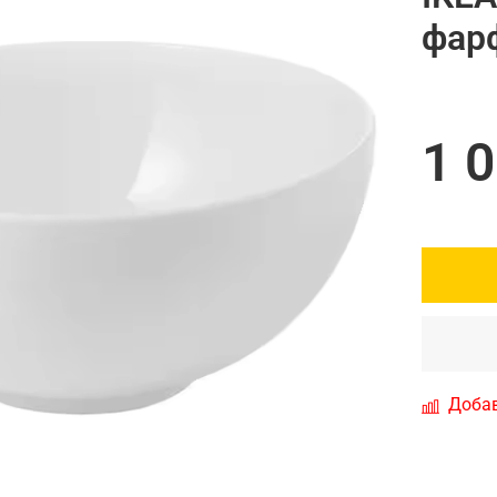
фар
1 
Добав