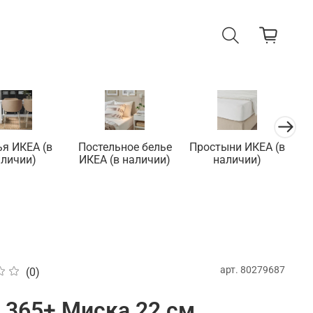
ья ИКЕА (в
Постельное белье
Простыни ИКЕА (в
П
аличии)
ИКЕА (в наличии)
наличии)
арт.
80279687
(0)
 365+ Миска 22 см