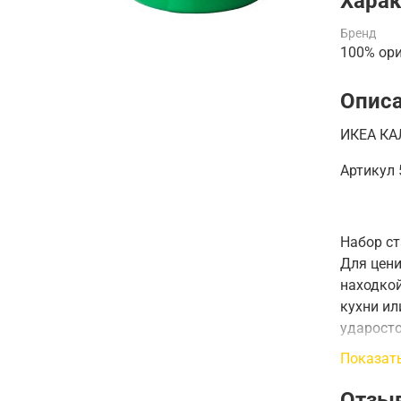
Харак
Бренд
100% ор
Опис
ИКЕА КАЛ
Артикул
Набор ст
Для цени
находкой
кухни ил
ударосто
цвета по
Показат
каждого 
пригодят
Отзы