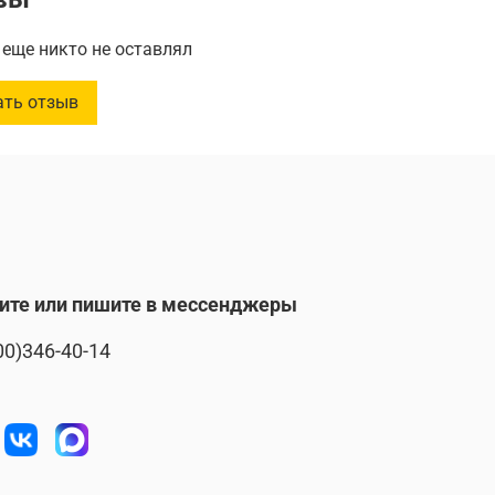
еще никто не оставлял
во в упаковке:
6 шт.
ать отзыв
:
230 мл
ите или пишите в мессенджеры
00)346-40-14