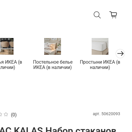
ья ИКЕА (в
Постельное белье
Простыни ИКЕА (в
П
аличии)
ИКЕА (в наличии)
наличии)
арт.
50620093
(0)
АС KALAS Набор стаканов