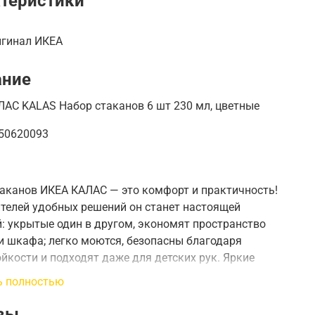
теристики
игинал ИКЕА
ание
АС KALAS Набор стаканов 6 шт 230 мл, цветные
 50620093
аканов ИКЕА КАЛАС — это комфорт и практичность!
телей удобных решений он станет настоящей
: укрытые один в другом, экономят пространство
и шкафа; легко моются, безопасны благодаря
йкости и подходят даже для детских рук. Яркие
днимут настроение и помогут различать напитки
ь полностью
члена семьи. Идеально впишутся в любую кухню и
ся в походе либо на природе.
вы