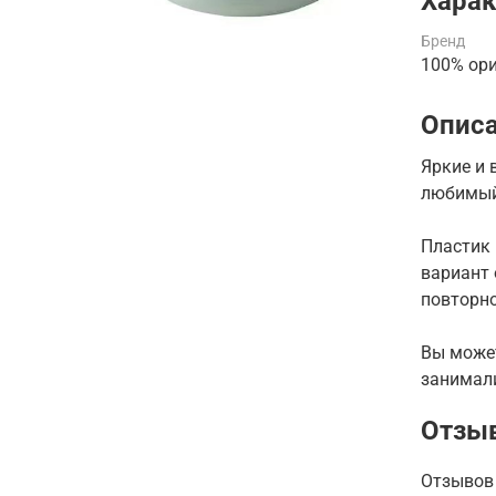
Харак
Бренд
100% ор
Опис
Яркие и 
любимы
Пластик 
вариант 
повторно
Вы может
занимал
Отзы
Отзывов 