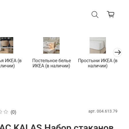
ья ИКЕА (в
Постельное белье
Простыни ИКЕА (в
П
аличии)
ИКЕА (в наличии)
наличии)
арт.
004.613.79
(0)
АС KALAS Набор стаканов