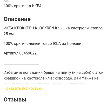
Бренд
100% оригинал ИКЕА
Описание
ИКЕА КЛОККРЕН KLOCKREN Крышка кастрюли, стекло,
25 см
100% оригинальный товар IKEA из Польши
Артикул 00459022
_____________________
Избегайте попадания брызг на плиту (и на себя) с этой
крышкой на кастрюле или сковороде.
Вам также не
нужно поднимать крышку, чтобы полностью
Показать полностью
контролировать приготовление пищи, глядя через
стекло.
Отзывы
Подходит для кастрюль диаметром 24 см и кастрюль