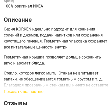
Бренд
100% оригинал ИКЕА
Описание
Серия KORKEN идеально подходит для хранения
солений и джемов, подачи напитков или сохранения
хрустящего печенья.
Герметичная упаковка сохраняет
все питательные ценности внутри.
Герметичная крышка позволяет дольше сохранить
вкус и аромат блюда.
Стекло, которое легко мыть. Стакан не впитывает
запахи, не обесцвечивается томатным соусом и т. д.
Благодаря прозрачным стенкам вы ничего не оставите
после себя и ничего не забудете.\
Показать полностью
Отзывы
Высота
:
23 см