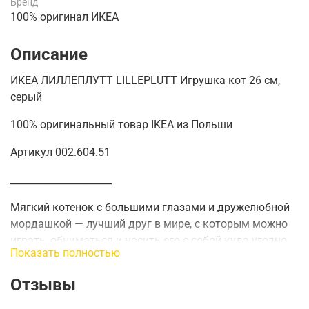
Бренд
100% оригинал ИКЕА
Описание
ИКЕА ЛИЛЛЕПЛУТТ LILLEPLUTT Игрушка кот 26 см,
серый
100% оригинальный товар IKEA из Польши
Артикул 002.604.51
_____________________
Мягкий котенок с большими глазами и дружелюбной
мордашкой — лучший друг в мире, с которым можно
играть, обниматься и носить его с собой куда угодно.
Показать полностью
Подходящий размер – даже для самых маленьких
детей.
Отзывы
Все плюшевые игрушки хороши для того, чтобы их