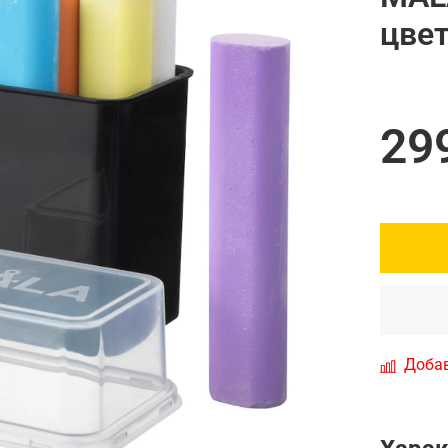
цве
29
Добав