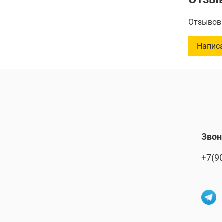
_________
Отзывов 
Разноцве
Напис
вашего р
подходят
позволяя
на свеже
вдохнове
каждый. 
продукц
Звон
+7(9