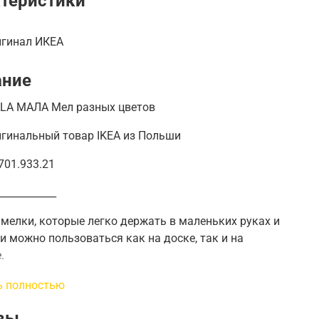
теристики
игинал ИКЕА
ание
LA МАЛА Мел разных цветов
игинальный товар IKEA из Польши
701.933.21
____________
мелки, которые легко держать в маленьких руках и
 можно пользоваться как на доске, так и на
.
8,5 см
ь полностью
тво в упаковке
:
9 шт
вы