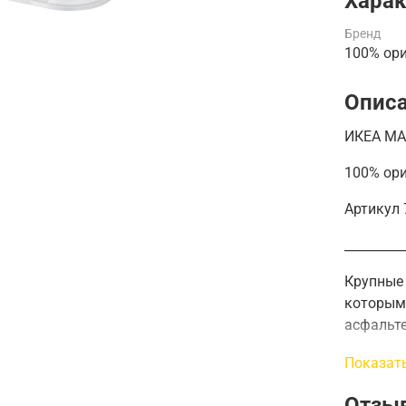
Харак
Бренд
100% ор
Опис
ИКЕА МА
100% ор
Артикул 
_________
Крупные 
которыми
асфальте
Длина
:
Показат
Количес
Отзы