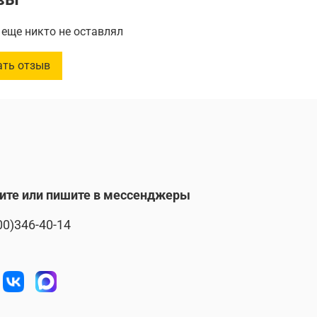
____________
еще никто не оставлял
тные мелки от IKEA – яркий мир творчества для
ать отзыв
ебенка! Яркие цвета и удобная форма идеально
 для детских рук. Развивайте фантазию малыша,
 ему рисовать везде: дома на специальной доске или
м воздухе, превращая асфальт в холст для
ния! Набор состоит из 9 ярких мелков длиной 8,5 см
Покупайте у нас – получайте оригинальную
ию IKEA напрямую из Польши!
ите или пишите в мессенджеры
00)346-40-14