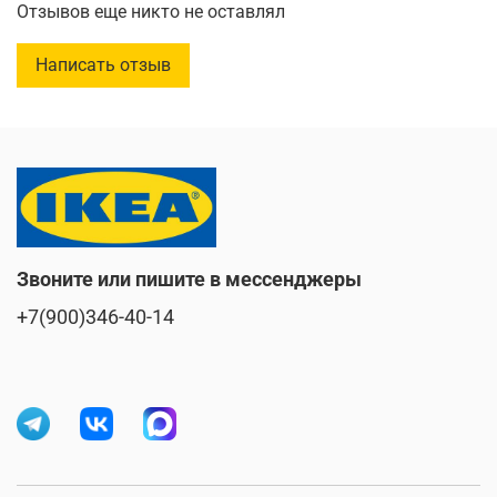
открытом воздухе, так как изготовлен из материалов,
Отзывов еще никто не оставлял
устойчивых к дождю, солнцу, снегу и грязи.
Написать отзыв
Простая сборка - просто соедините элементы.
Длина
:
77 см
Ширина
:
55 см
Высота
:
48 см
Звоните или пишите в мессенджеры
+7(900)346-40-14