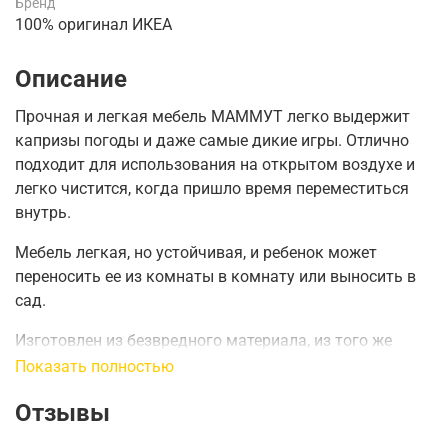
Бренд
100% оригинал ИКЕА
Описание
Прочная и легкая мебель МАММУТ легко выдержит
капризы погоды и даже самые дикие игры.
Отлично
подходит для использования на открытом воздухе и
легко чистится, когда пришло время переместиться
внутрь.
Мебель легкая, но устойчивая, и ребенок может
переносить ее из комнаты в комнату или выносить в
сад.
Изготовлен из безвредного материала, из того же
материала, что и детские бутылочки, одноразовые
Показать полностью
подгузники и контейнеры для пищевых продуктов.
Отзывы
Он также идеально подходит для использования на