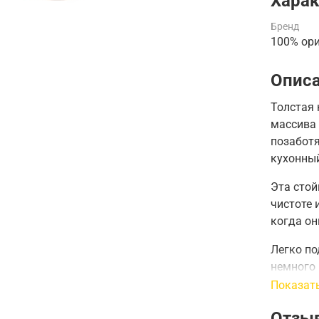
Харак
Бренд
100% ор
Опис
Толстая 
массива
позаботя
кухонный
Эта стой
чистоте 
когда он
Легко по
немного 
Показат
Высота 
Отзы