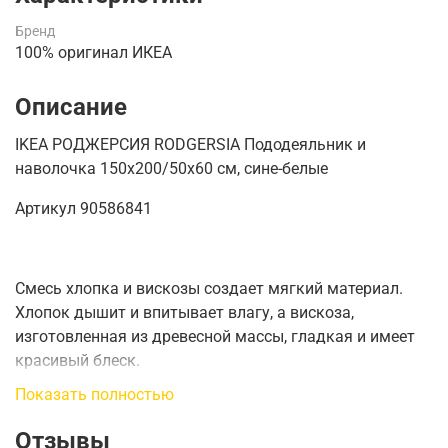
Бренд
100% оригинал ИКЕА
Описание
IKEA РОДЖЕРСИЯ RODGERSIA Пододеяльник и
наволочка 150x200/50x60 см, сине-белые
Артикул 90586841
Смесь хлопка и вискозы создает мягкий материал.
Хлопок дышит и впитывает влагу, а вискоза,
изготовленная из древесной массы, гладкая и имеет
красивый блеск.
Показать полностью
Декоративные пуговицы, обтянутые тканью,
удерживают одеяло на своем месте.
Отзывы