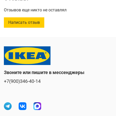
Наволочка с застежкой-конвертом.
Отзывов еще никто не оставлял
Написать отзыв
Количество наволочек:
1 шт.
Длина наволочки:
50 см
Ширина наволочки:
60 см
Плотность нити::
152 /inch²
Длина подохвата:
200 см
Звоните или пишите в мессенджеры
Ширина подохвата:
150 см
+7(900)346-40-14