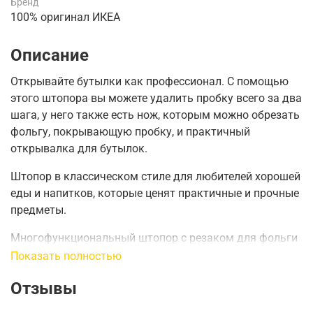
Бренд
100% оригинал ИКЕА
Описание
Открывайте бутылки как профессионал.
С помощью
этого штопора вы можете удалить пробку всего за два
шага, у него также есть нож, которым можно обрезать
фольгу, покрывающую пробку, и практичный
открывалка для бутылок.
Штопор в классическом стиле для любителей хорошей
еды и напитков, которые ценят практичные и прочные
предметы.
Многофункциональный штопор с резаком для фольги
и открывалкой для бутылок.
Показать полностью
Конструкция позволяет легко вынуть пробку из
Отзывы
бутылки в два приема.