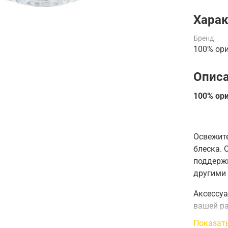
Харак
Бренд
100% ор
Опис
100% ори
Освежит
блеска.
поддержи
другими
Аксессу
вашей ра
комнате
Показат