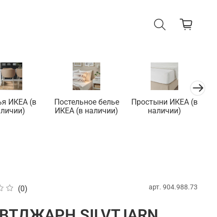
ья ИКЕА (в
Постельное белье
Простыни ИКЕА (в
П
аличии)
ИКЕА (в наличии)
наличии)
арт.
904.988.73
(0)
ВТДЖАРН SILVTJARN