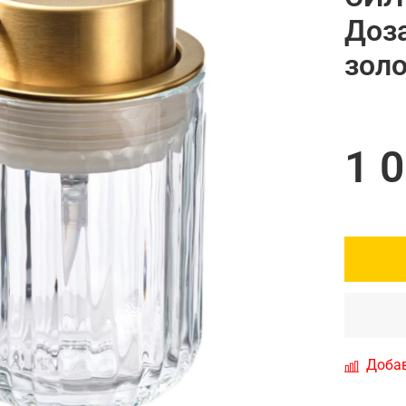
Доза
зол
1 
Добав