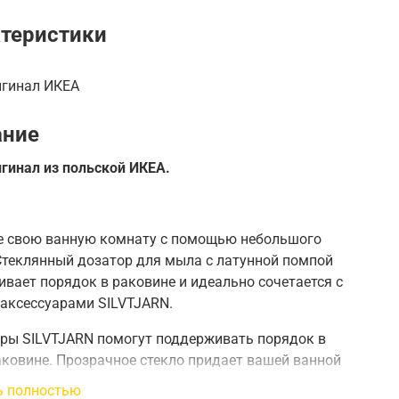
теристики
игинал ИКЕА
ание
гинал из польской ИКЕА.
е свою ванную комнату с помощью небольшого
Стеклянный дозатор для мыла с латунной помпой
вает порядок в раковине и идеально сочетается с
 аксессуарами SILVTJARN.
ары SILVTJARN помогут поддерживать порядок в
ковине. Прозрачное стекло придает вашей ванной
 ощущение свежести и роскоши.
ь полностью