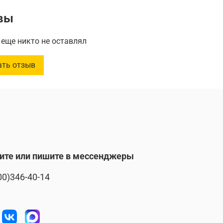
аполнить вашим любимым мылом.
вы
:
14 см
еще никто не оставлял
ь
:
350 мл
ать отзыв
ите или пишите в мессенджеры
00)346-40-14