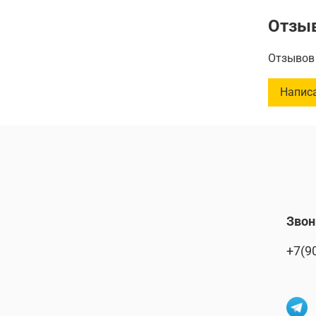
Легко з
Отзы
Высота
Отзывов 
Емкост
Напис
Звон
+7(9