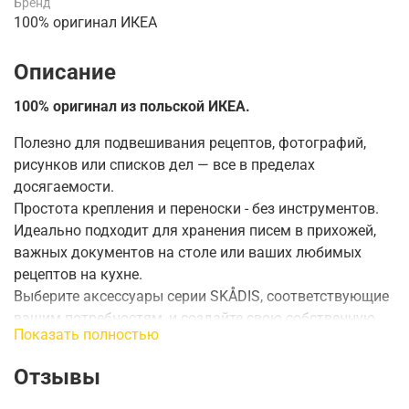
Бренд
100% оригинал ИКЕА
Описание
100% оригинал из польской ИКЕА.
Полезно для подвешивания рецептов, фотографий,
рисунков или списков дел — все в пределах
досягаемости.
Простота крепления и переноски - без инструментов.
Идеально подходит для хранения писем в прихожей,
важных документов на столе или ваших любимых
рецептов на кухне.
Выберите аксессуары серии SKÅDIS, соответствующие
вашим потребностям, и создайте свою собственную
Показать полностью
комбинацию для хранения.
С помощью панели инструментов SKÅDIS и
Отзывы
аксессуаров вы можете легко организовать и найти то,
что вам нужно. Идеально подходит для любой