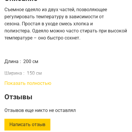
Съемное одеяло из двух частей, позволяющее
регулировать температуру в зависимости от
сезона.
Простая в уходе смесь хлопка и
полиэстера.
Одеяло можно часто стирать при высокой
температуре – оно быстро сохнет.
Длина
:
200 см
Ширина
:
150 см
Показать полностью
Вес наполнителя 1
:
450 г
Отзывы
Вес 2
:
840 г
Общий вес 1
:
1080 г
Отзывов еще никто не оставлял
Общий вес 2
:
1470 г
Написать отзыв