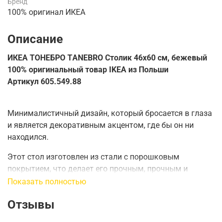
Бренд
100% оригинал ИКЕА
Описание
ИКЕА ТОНЕБРО TАNEBRO Столик 46х60 см, бежевый
100% оригинальный товар IKEA из Польши
Артикул 605.549.88
Минималистичный дизайн, который бросается в глаза
и является декоративным акцентом, где бы он ни
находился.
Этот стол изготовлен из стали с порошковым
покрытием, что делает его прочным, прочным и
простым в уходе.
Показать полностью
Вы можете легко поднять и переместить весь стол,
Отзывы
например, от дивана в кресло для чтения.