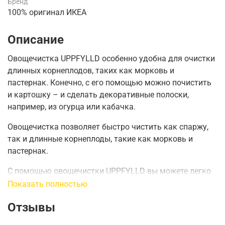
Бренд
100% оригинал ИКЕА
Описание
Овощечистка UPPFYLLD особенно удобна для очистки
длинных корнеплодов, таких как морковь и
пастернак.
Конечно, с его помощью можно почистить
и картошку – и сделать декоративные полоски,
например, из огурца или кабачка.
Овощечистка позволяет быстро чистить как спаржу,
так и длинные корнеплоды, такие как морковь и
пастернак.
С помощью овощечистки UPPFYLLD вы можете легко
сделать декоративные полоски для салата из огурцов,
Показать полностью
моркови и тыквы.
Отзывы
Длина :
11,4 см