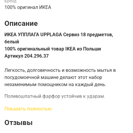
Бренд
100% оригинал ИКЕА
Описание
ИКЕА УППЛАГА UPPLAGA Сервиз 18 предметов,
белый
100% оригинальный товар IKEA из Польши
Артикул 204.296.37
Легкость, долговечность и возможность мытья в
посудомоечной машине делают этот набор
незаменимым помощником на каждый день.
Полевошпатный фарфор устойчив к ударам.
В комплект входят: 6 тарелок (28 см), 6 глубоких
Показать полностью
тарелок (26 см) и 6 салатных тарелок (22 см).
Отзывы