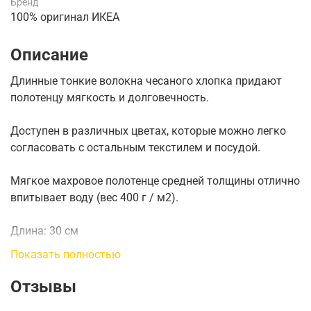
Бренд
100% оригинал ИКЕА
Описание
Длинные тонкие волокна чесаного хлопка придают
полотенцу мягкость и долговечность.
Доступен в различных цветах, которые можно легко
согласовать с остальным текстилем и посудой.
Мягкое махровое полотенце средней толщины отлично
впитывает воду (вес 400 г / м2).
Длина: 30 см
Ширина: 30 см
Показать полностью
Площадь: 0.09 m2
Вес.: 400 г / м2
Отзывы
Количество в упаковке: 4 шт.