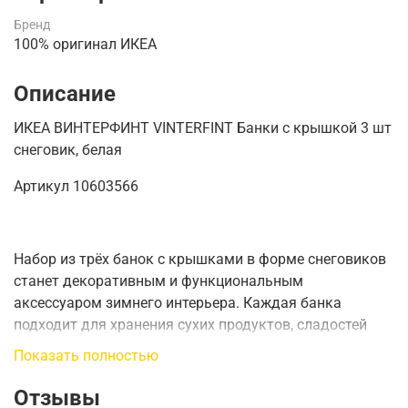
Бренд
100% оригинал ИКЕА
Описание
ИКЕА ВИНТЕРФИНТ VINTERFINT Банки с крышкой 3 шт
снеговик, белая
Артикул
10603566
Набор из трёх банок с крышками в форме снеговиков
станет декоративным и функциональным
аксессуаром зимнего интерьера. Каждая банка
подходит для хранения сухих продуктов, сладостей
или праздничных мелочей, а яркое оформление
Показать полностью
добавляет уют и праздничное настроение на кухне или
в гостиной.
Отзывы