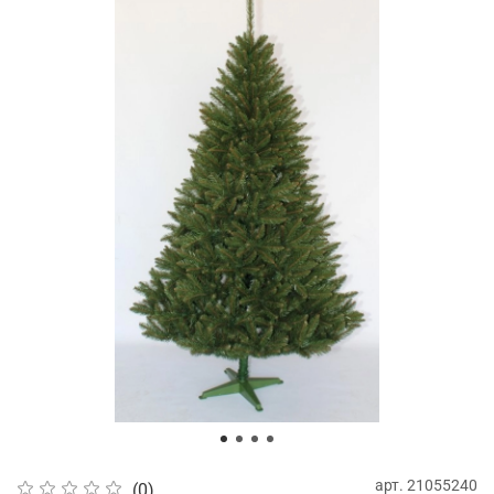
арт.
21055240
(0)