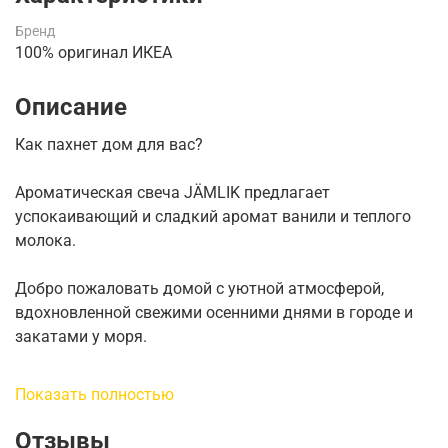
Бренд
100% оригинал ИКЕА
Описание
Как пахнет дом для вас?
Ароматическая свеча JÄMLIK предлагает
успокаивающий и сладкий аромат ванили и теплого
молока.
Добро пожаловать домой с уютной атмосферой,
вдохновленной свежими осенними днями в городе и
закатами у моря.
Время горения: 30 часов
Показать полностью
Высота: 10 см
Диаметр: 7 см
Отзывы