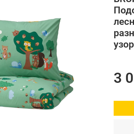
Под
лес
раз
узор
3 