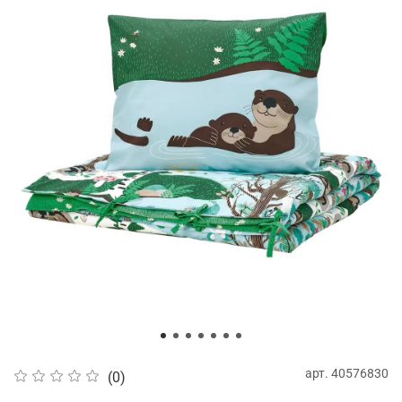
арт.
40576830
(0)