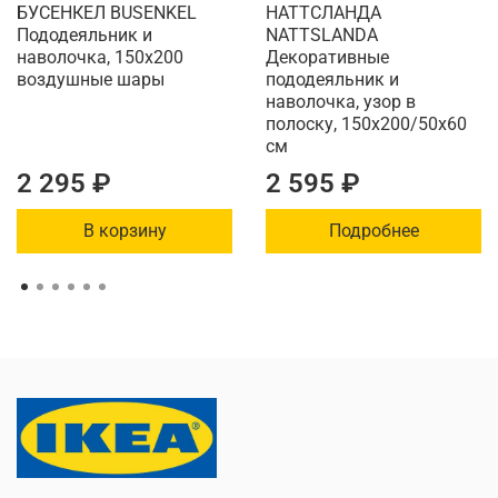
материалы подарят радость использования каждому
БУСЕНКЕЛ BUSENKEL
НАТТСЛАНДА
любителю природы. Комплект прост в уходе и подарит
Пододеяльник и
NATTSLANDA
комфорт вашему ребенку каждую ночь. Идеально
наволочка, 150х200
Декоративные
воздушные шары
пододеяльник и
подходит для подарка – согрейте сердца близких
наволочка, узор в
теплом леса и заботой о деталях.
полоску, 150x200/50x60
см
2 295 ₽
2 595 ₽
В корзину
Подробнее