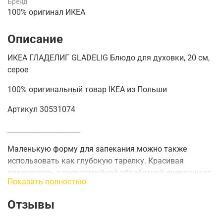
Бренд
100% оригинал ИКЕА
Описание
ИКЕА ГЛАДЕЛИГ GLADELIG Блюдо для духовки, 20 см,
серое
100% оригинальный товар IKEA из Польши
Артикул 30531074
_____________________
Маленькую форму для запекания можно также
использовать как глубокую тарелку.
Красивая
поверхность с пескоструйной обработкой превращает
Показать полностью
каждый прием пищи в настоящее удовольствие, и их
можно легко и стильно подать прямо из духовки на
Отзывы
стол.