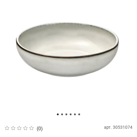
арт.
30531074
(0)