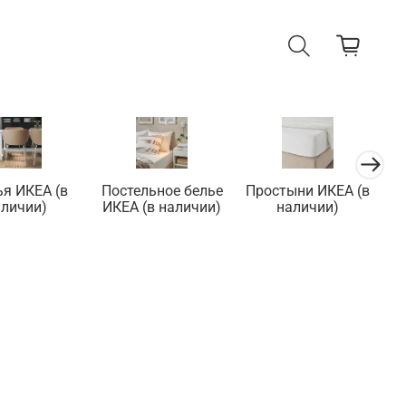
ья ИКЕА (в
Постельное белье
Простыни ИКЕА (в
П
аличии)
ИКЕА (в наличии)
наличии)