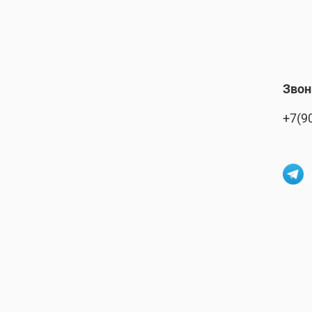
Звон
+7(9