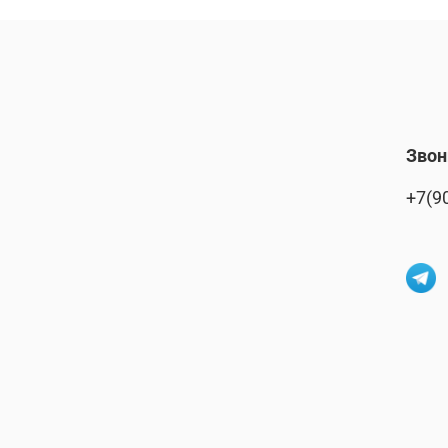
Звон
+7(9