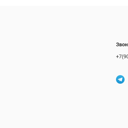
Звон
+7(9