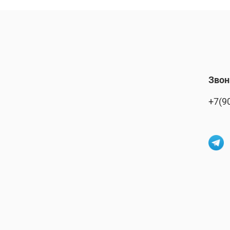
Звон
+7(9