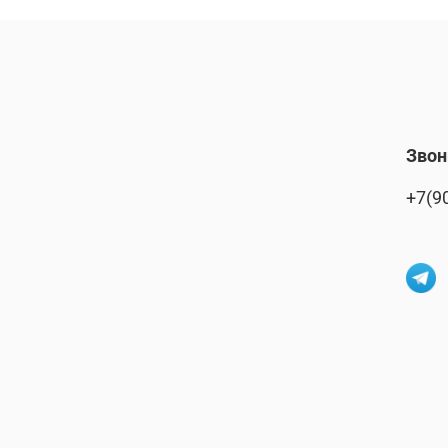
Звон
+7(9