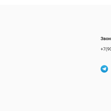
Звон
+7(9